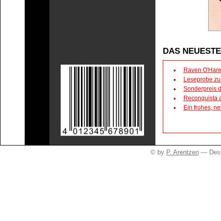
DAS NEUESTE
Raven O'Hare u
Leseprobe zu
Sonderpreis 
Reconquista 
Ein frohes, n
© by
P. Arentzen
— Desi