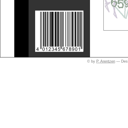
© by
P. Arentzen
— Desi