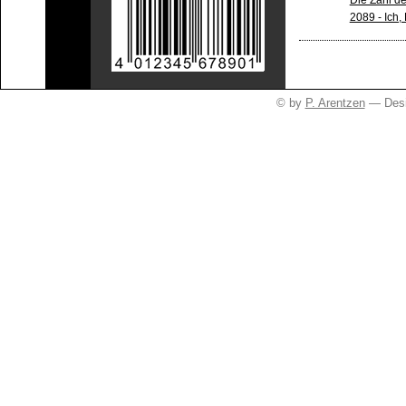
2089 - Ich,
© by
P. Arentzen
— Desi