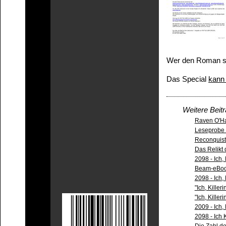
Wer den Roman sc
Das Special
kann 
Weitere Beit
Raven O'Har
Leseprobe 
Reconquist
Das Relikt
2098 - Ich,
Beam-eBo
2098 - Ich, 
"Ich, Killer
"Ich, Kille
2009 - Ich,
2098 - Ich K
Die Zahl d