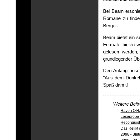
Bei Beam erschie
Romane zu finden
Berger.
Beam bietet ein s
Formate bieten 
gelesen werden,
grundlegender Üb
Den Anfang unsere
"Aus dem Dunkel 
Spaß damit!
Weitere Beit
Raven O'Har
Leseprobe 
Reconquist
Das Relikt
2098 - Blut