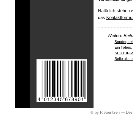
Natürlich stehen 
das
Kontaktformul
Weitere Beit
Sonderprei
Ein frohes
SHUTUP-We
Seite aktuel
© by
P. Arentzen
— Desi